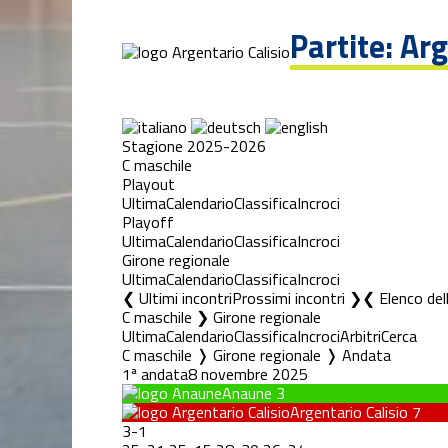
Partite: Ar
Stagione 2025-2026
C maschile
Playout
Ultima
Calendario
Classifica
Incroci
Playoff
Ultima
Calendario
Classifica
Incroci
Girone regionale
Ultima
Calendario
Classifica
Incroci
❮ Ultimi incontri
Prossimi incontri ❯
Elenco del
C maschile ❯ Girone regionale
Ultima
Calendario
Classifica
Incroci
Arbitri
Cerca
C maschile ❭ Girone regionale ❭ Andata
1ª andata
8 novembre 2025
Anaune
3
Argentario Calisio
7
3
-
1