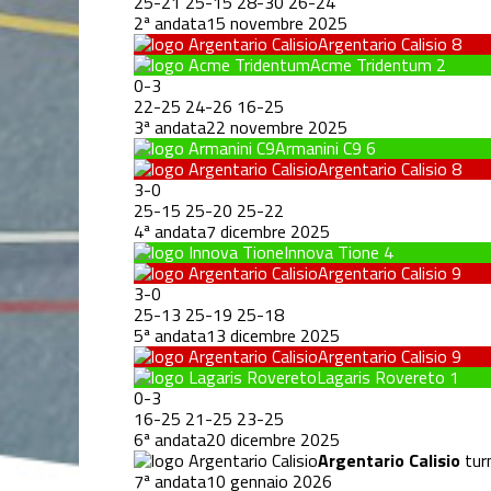
25
-
21
25
-
15
28
-
30
26
-
24
2ª andata
15 novembre 2025
Argentario Calisio
8
Acme Tridentum
2
0
-
3
22
-
25
24
-
26
16
-
25
3ª andata
22 novembre 2025
Armanini C9
6
Argentario Calisio
8
3
-
0
25
-
15
25
-
20
25
-
22
4ª andata
7 dicembre 2025
Innova Tione
4
Argentario Calisio
9
3
-
0
25
-
13
25
-
19
25
-
18
5ª andata
13 dicembre 2025
Argentario Calisio
9
Lagaris Rovereto
1
0
-
3
16
-
25
21
-
25
23
-
25
6ª andata
20 dicembre 2025
Argentario Calisio
turn
7ª andata
10 gennaio 2026