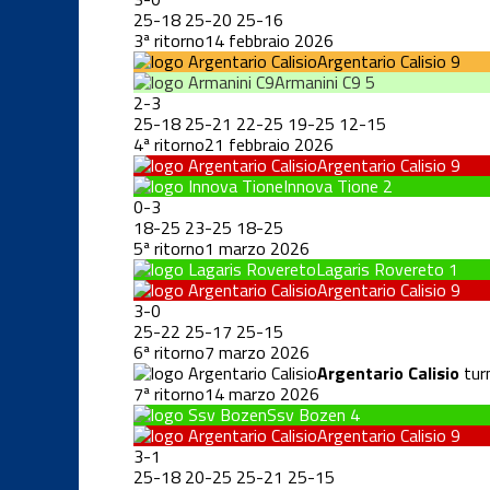
25
-
18
25
-
20
25
-
16
3ª ritorno
14 febbraio 2026
Argentario Calisio
9
Armanini C9
5
2
-
3
25
-
18
25
-
21
22
-
25
19
-
25
12
-
15
4ª ritorno
21 febbraio 2026
Argentario Calisio
9
Innova Tione
2
0
-
3
18
-
25
23
-
25
18
-
25
5ª ritorno
1 marzo 2026
Lagaris Rovereto
1
Argentario Calisio
9
3
-
0
25
-
22
25
-
17
25
-
15
6ª ritorno
7 marzo 2026
Argentario Calisio
turn
7ª ritorno
14 marzo 2026
Ssv Bozen
4
Argentario Calisio
9
3
-
1
25
-
18
20
-
25
25
-
21
25
-
15