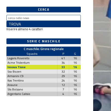
CERCA
Inserire almeno 4 caratteri
SERIE C MASCHILE
C maschile: Girone regionale
Squadra
P
G
Lagaris Rovereto
41
16
Acme Tridentum
34
16
Innova Tione
33
16
Ssv Bozen
32
16
Armanini C9
29
16
Itas Trentino
24
16
Anaune
12
16
Sts Bolzano
7
16
Argentario Calisio
4
16