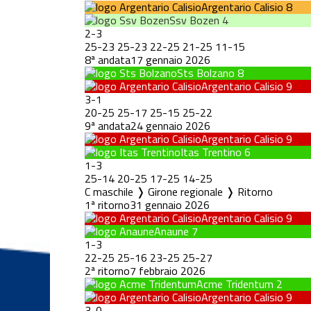
Argentario Calisio
8
Ssv Bozen
4
2
-
3
25
-
23
25
-
23
22
-
25
21
-
25
11
-
15
8ª andata
17 gennaio 2026
Sts Bolzano
8
Argentario Calisio
9
3
-
1
20
-
25
25
-
17
25
-
15
25
-
22
9ª andata
24 gennaio 2026
Argentario Calisio
9
Itas Trentino
6
1
-
3
25
-
14
20
-
25
17
-
25
14
-
25
C maschile ❭ Girone regionale ❭ Ritorno
1ª ritorno
31 gennaio 2026
Argentario Calisio
9
Anaune
7
1
-
3
22
-
25
25
-
16
23
-
25
25
-
27
2ª ritorno
7 febbraio 2026
Acme Tridentum
2
Argentario Calisio
9
3
-
0