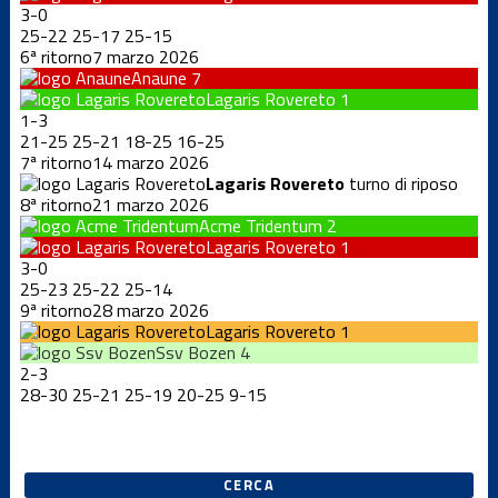
3
-
0
25
-
22
25
-
17
25
-
15
6ª ritorno
7 marzo 2026
Anaune
7
Lagaris Rovereto
1
1
-
3
21
-
25
25
-
21
18
-
25
16
-
25
7ª ritorno
14 marzo 2026
Lagaris Rovereto
turno di riposo
8ª ritorno
21 marzo 2026
Acme Tridentum
2
Lagaris Rovereto
1
3
-
0
25
-
23
25
-
22
25
-
14
9ª ritorno
28 marzo 2026
Lagaris Rovereto
1
Ssv Bozen
4
2
-
3
28
-
30
25
-
21
25
-
19
20
-
25
9
-
15
CERCA