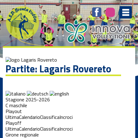
Partite: Lagaris Rovereto
Stagione 2025-2026
C maschile
Playout
Ultima
Calendario
Classifica
Incroci
Playoff
Ultima
Calendario
Classifica
Incroci
Girone regionale