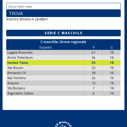
Inserire almeno 4 caratteri
SERIE C MASCHILE
C maschile: Girone regionale
Squadra
P
G
Lagaris Rovereto
41
16
Acme Tridentum
34
16
Innova Tione
33
16
Ssv Bozen
32
16
Armanini C9
29
16
Itas Trentino
24
16
Anaune
12
16
Sts Bolzano
7
16
Argentario Calisio
4
16