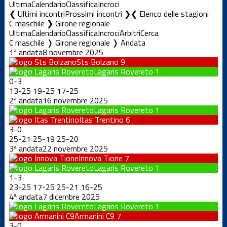
Ultima
Calendario
Classifica
Incroci
❮ Ultimi incontri
Prossimi incontri ❯
Elenco delle stagioni
C maschile ❯ Girone regionale
Ultima
Calendario
Classifica
Incroci
Arbitri
Cerca
C maschile ❭ Girone regionale ❭ Andata
1ª andata
8 novembre 2025
Sts Bolzano
9
Lagaris Rovereto
1
0
-
3
13
-
25
19
-
25
17
-
25
2ª andata
16 novembre 2025
Lagaris Rovereto
1
Itas Trentino
6
3
-
0
25
-
21
25
-
19
25
-
20
3ª andata
22 novembre 2025
Innova Tione
7
Lagaris Rovereto
1
1
-
3
23
-
25
17
-
25
25
-
21
16
-
25
4ª andata
7 dicembre 2025
Lagaris Rovereto
1
Armanini C9
7
3
-
0