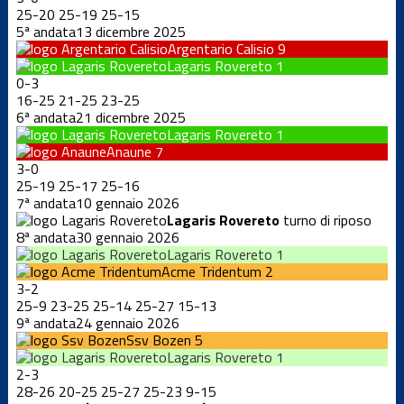
25
-
20
25
-
19
25
-
15
5ª andata
13 dicembre 2025
Argentario Calisio
9
Lagaris Rovereto
1
0
-
3
16
-
25
21
-
25
23
-
25
6ª andata
21 dicembre 2025
Lagaris Rovereto
1
Anaune
7
3
-
0
25
-
19
25
-
17
25
-
16
7ª andata
10 gennaio 2026
Lagaris Rovereto
turno di riposo
8ª andata
30 gennaio 2026
Lagaris Rovereto
1
Acme Tridentum
2
3
-
2
25
-
9
23
-
25
25
-
14
25
-
27
15
-
13
9ª andata
24 gennaio 2026
Ssv Bozen
5
Lagaris Rovereto
1
2
-
3
28
-
26
20
-
25
25
-
27
25
-
23
9
-
15