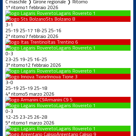
C maschile ❭ Girone regionale ❭ Ritorno
1ª ritorno
1 febbraio 2026
Lagaris Rovereto
1
Sts Bolzano
8
3
-
1
25
-
19
25
-
17
18
-
25
25
-
16
2ª ritorno
7 febbraio 2026
Itas Trentino
6
Lagaris Rovereto
1
0
-
3
23
-
25
19
-
25
16
-
25
3ª ritorno
12 febbraio 2026
Lagaris Rovereto
1
Innova Tione
3
3
-
0
25
-
19
25
-
19
25
-
18
4ª ritorno
5 marzo 2026
Armanini C9
5
Lagaris Rovereto
1
0
-
3
12
-
25
23
-
25
26
-
28
5ª ritorno
1 marzo 2026
Lagaris Rovereto
1
Argentario Calisio
9