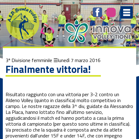
Elenco
degli
argomenti
delle
notizie:
1ª Divisione
femminile
1ª Divisione
3ª Divisione femminile
lunedì 7 marzo 2016
Maschile
Finalmente vittoria!
3ª Divisione
femminile
Risultato raggiunto con una vittoria per 3-2 contro un
Aldeno Volley (quinto in classifica) molto competitivo in
Beach Volley
campo. Le nostre ragazze della 3^ div, guidate da Alessandro
La Placa, hanno lottato fino all'ultimo servizio,
aggiudicandosi il match ed hanno portato a casa la prima
Brenta
vittoria di campionato (per questo sono ultime in classifica).
Kamp
Va precisato che la squadra è composta anche da atlete
provenienti dall'under 15F e under 14F, che con impegno