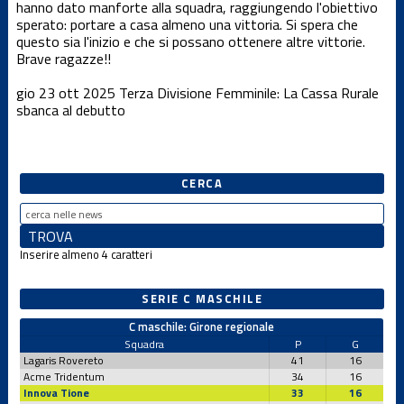
hanno dato manforte alla squadra, raggiungendo l'obiettivo
Dalla società
sperato: portare a casa almeno una vittoria. Si spera che
questo sia l'inizio e che si possano ottenere altre vittorie.
Brave ragazze!!
News Locali
gio 23 ott 2025
Terza Divisione Femminile: La Cassa Rurale
sbanca al debutto
Nuovo
portale web
CERCA
Serie C
maschile
Serie D
Inserire almeno 4 caratteri
femminile
SERIE C MASCHILE
Serie D
maschile
C maschile: Girone regionale
Squadra
P
G
Lagaris Rovereto
41
16
Settore
Acme Tridentum
34
16
giovanile
Innova Tione
33
16