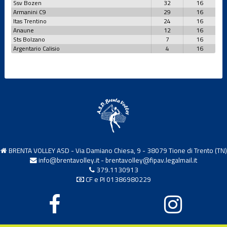
Ssv Bozen
32
16
Armanini C9
29
16
Under 12 F
Itas Trentino
24
16
Anaune
12
16
Sts Bolzano
7
16
Under 12
Argentario Calisio
4
16
Femminile
Under 12 M
Under 13 F
BRENTA VOLLEY ASD - Via Damiano Chiesa, 9 - 38079 Tione di Trento (TN)
Under 13 M
info@brentavolley.it
-
brentavolley@fipav.legalmail.it
379.1130913
CF e PI 01386980229
Under 14 F
Under 14 M