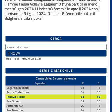
Fiemme Fassa Volley e Lagaris* 0 (*una partita in meno).
Under 12 F
mer 10 gen 2024
L’Under 18 femminile apre il 2024 con il
sorriso
mer 31 gen 2024
L’Under 18 femminile batte il
Bolghera e cala il poker
Under 12
Femminile
CERCA
Under 12 M
Inserire almeno 4 caratteri
Under 13 F
SERIE C MASCHILE
Under 13 M
C maschile: Girone regionale
Squadra
P
G
Lagaris Rovereto
41
16
Under 14 F
Acme Tridentum
34
16
Innova Tione
33
16
Ssv Bozen
32
16
Armanini C9
29
16
Under 14 M
Itas Trentino
24
16