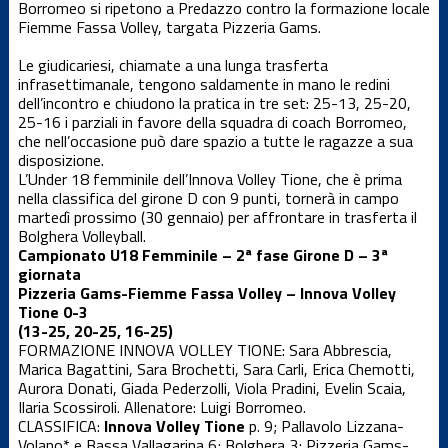
Borromeo si ripetono a Predazzo contro la formazione locale
Dalla società
Fiemme Fassa Volley, targata Pizzeria Gams.
Le giudicariesi, chiamate a una lunga trasferta
News Locali
infrasettimanale, tengono saldamente in mano le redini
dell’incontro e chiudono la pratica in tre set: 25-13, 25-20,
25-16 i parziali in favore della squadra di coach Borromeo,
Nuovo
che nell’occasione può dare spazio a tutte le ragazze a sua
portale web
disposizione.
L’Under 18 femminile dell’Innova Volley Tione, che è prima
nella classifica del girone D con 9 punti, tornerà in campo
Serie C
martedì prossimo (30 gennaio) per affrontare in trasferta il
maschile
Bolghera Volleyball.
Campionato U18 Femminile – 2ª fase Girone D – 3ª
Serie D
giornata
femminile
Pizzeria Gams-Fiemme Fassa Volley – Innova Volley
Tione 0-3
(13-25, 20-25, 16-25)
Serie D
FORMAZIONE INNOVA VOLLEY TIONE: Sara Abbrescia,
maschile
Marica Bagattini, Sara Brochetti, Sara Carli, Erica Chemotti,
Aurora Donati, Giada Pederzolli, Viola Pradini, Evelin Scaia,
Settore
Ilaria Scossiroli. Allenatore: Luigi Borromeo.
giovanile
CLASSIFICA:
Innova Volley Tione
p. 9; Pallavolo Lizzana-
Volano* e Bassa Vallagarina 6; Bolghera 3; Pizzeria Gams-