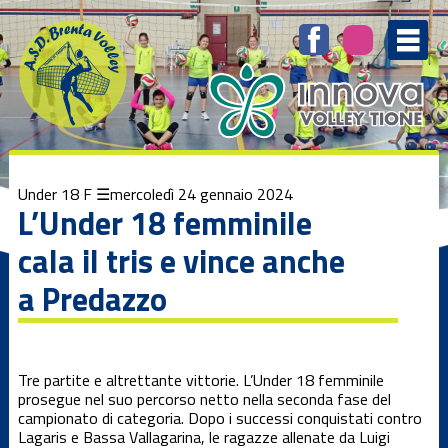
Elenco
degli
argomenti
delle
notizie:
1ª Divisione
femminile
1ª Divisione
Under 18 F
mercoledì 24 gennaio 2024
Maschile
L’Under 18 femminile
cala il tris e vince anche
3ª Divisione
femminile
a Predazzo
Beach Volley
Tre partite e altrettante vittorie. L’Under 18 femminile
Brenta
prosegue nel suo percorso netto nella seconda fase del
Kamp
campionato di categoria. Dopo i successi conquistati contro
Lagaris e Bassa Vallagarina, le ragazze allenate da Luigi