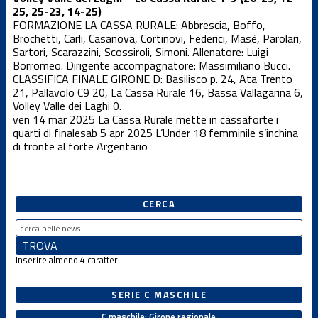
25, 25-23, 14-25)
Under 12 F
FORMAZIONE LA CASSA RURALE: Abbrescia, Boffo,
Brochetti, Carli, Casanova, Cortinovi, Federici, Masè, Parolari,
Sartori, Scarazzini, Scossiroli, Simoni. Allenatore: Luigi
Borromeo. Dirigente accompagnatore: Massimiliano Bucci.
Under 12
Femminile
CLASSIFICA FINALE GIRONE D: Basilisco p. 24, Ata Trento
21, Pallavolo C9 20, La Cassa Rurale 16, Bassa Vallagarina 6,
Volley Valle dei Laghi 0.
ven 14 mar 2025
La Cassa Rurale mette in cassaforte i
Under 12 M
quarti di finale
sab 5 apr 2025
L’Under 18 femminile s’inchina
di fronte al forte Argentario
Under 13 F
CERCA
Under 13 M
Inserire almeno 4 caratteri
Under 14 F
SERIE C MASCHILE
Under 14 M
C maschile: Girone regionale