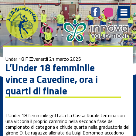
Elenco
degli
argomenti
delle
notizie:
1ª Divisione
femminile
1ª Divisione
Under 18 F
venerdì 21 marzo 2025
Maschile
L’Under 18 femminile
vince a Cavedine, ora i
3ª Divisione
femminile
quarti di finale
Beach Volley
L’Under 18 femminile griffata La Cassa Rurale termina con
Brenta
una vittoria il proprio cammino nella seconda fase del
Kamp
campionato di categoria e chiude quarta nella graduatoria del
girone D. Le ragazze allenate da Luigi Borromeo accedono