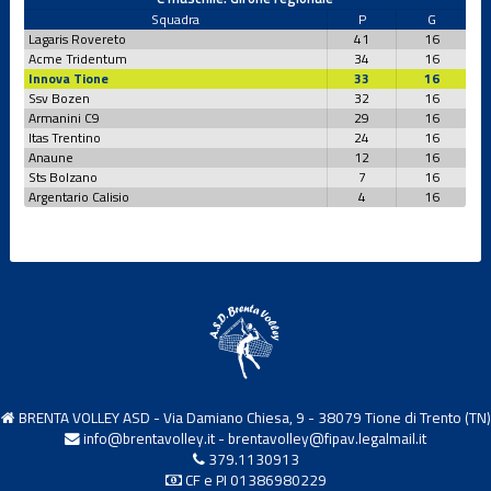
Squadra
P
G
Lagaris Rovereto
41
16
Acme Tridentum
34
16
Under 15 M
Innova Tione
33
16
Ssv Bozen
32
16
Armanini C9
29
16
Under 16 F
Itas Trentino
24
16
Anaune
12
16
Sts Bolzano
7
16
Argentario Calisio
4
16
Under 16 F
CSI
Under 17 M
Under 18 F
BRENTA VOLLEY ASD - Via Damiano Chiesa, 9 - 38079 Tione di Trento (TN)
Under 19 M
info@brentavolley.it
-
brentavolley@fipav.legalmail.it
379.1130913
CF e PI 01386980229