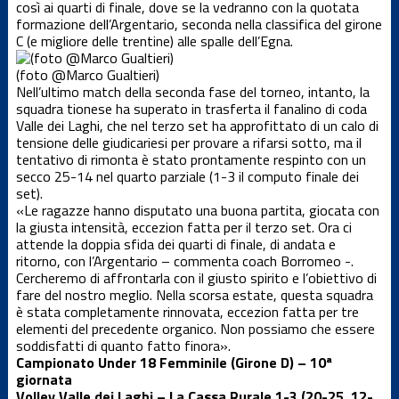
così ai quarti di finale, dove se la vedranno con la quotata
Dalla società
formazione dell’Argentario, seconda nella classifica del girone
C (e migliore delle trentine) alle spalle dell’Egna.
News Locali
(foto @Marco Gualtieri)
Nell’ultimo match della seconda fase del torneo, intanto, la
squadra tionese ha superato in trasferta il fanalino di coda
Nuovo
Valle dei Laghi, che nel terzo set ha approfittato di un calo di
portale web
tensione delle giudicariesi per provare a rifarsi sotto, ma il
tentativo di rimonta è stato prontamente respinto con un
secco 25-14 nel quarto parziale (1-3 il computo finale dei
Serie C
set).
maschile
«Le ragazze hanno disputato una buona partita, giocata con
la giusta intensità, eccezion fatta per il terzo set. Ora ci
Serie D
attende la doppia sfida dei quarti di finale, di andata e
femminile
ritorno, con l’Argentario – commenta coach Borromeo -.
Cercheremo di affrontarla con il giusto spirito e l’obiettivo di
fare del nostro meglio. Nella scorsa estate, questa squadra
Serie D
è stata completamente rinnovata, eccezion fatta per tre
maschile
elementi del precedente organico. Non possiamo che essere
soddisfatti di quanto fatto finora».
Settore
Campionato Under 18 Femminile (Girone D) – 10ª
giovanile
giornata
Volley Valle dei Laghi – La Cassa Rurale 1-3 (20-25, 12-