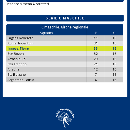
Inserire almeno 4 caratteri
Under 15 M
SERIE C MASCHILE
C maschile: Girone regionale
Squadra
P
G
Under 16 F
Lagaris Rovereto
41
16
Acme Tridentum
34
16
Innova Tione
33
16
Under 16 F
Ssv Bozen
32
16
CSI
Armanini C9
29
16
Itas Trentino
24
16
Anaune
12
16
Under 17 M
Sts Bolzano
7
16
Argentario Calisio
4
16
Under 18 F
Under 19 M