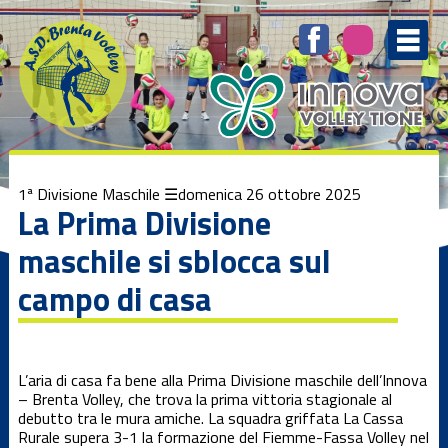
Elenco
degli
argomenti
delle
notizie:
1ª Divisione
femminile
1ª Divisione
1ª Divisione Maschile
domenica 26 ottobre 2025
Maschile
La Prima Divisione
maschile si sblocca sul
3ª Divisione
femminile
campo di casa
Beach Volley
L’aria di casa fa bene alla Prima Divisione maschile dell’Innova
Brenta
– Brenta Volley, che trova la prima vittoria stagionale al
Kamp
debutto tra le mura amiche. La squadra griffata La Cassa
Rurale supera 3-1 la formazione del Fiemme-Fassa Volley nel