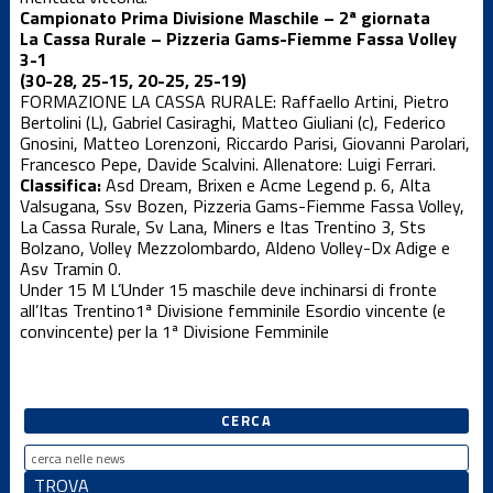
Campionato Prima Divisione Maschile – 2ª giornata
Under 12 F
La Cassa Rurale – Pizzeria Gams-Fiemme Fassa Volley
3-1
(30-28, 25-15, 20-25, 25-19)
FORMAZIONE LA CASSA RURALE: Raffaello Artini, Pietro
Under 12
Femminile
Bertolini (L), Gabriel Casiraghi, Matteo Giuliani (c), Federico
Gnosini, Matteo Lorenzoni, Riccardo Parisi, Giovanni Parolari,
Francesco Pepe, Davide Scalvini. Allenatore: Luigi Ferrari.
Classifica:
Asd Dream, Brixen e Acme Legend p. 6, Alta
Under 12 M
Valsugana, Ssv Bozen, Pizzeria Gams-Fiemme Fassa Volley,
La Cassa Rurale, Sv Lana, Miners e Itas Trentino 3, Sts
Bolzano, Volley Mezzolombardo, Aldeno Volley-Dx Adige e
Under 13 F
Asv Tramin 0.
Under 15 M
L’Under 15 maschile deve inchinarsi di fronte
all’Itas Trentino
1ª Divisione femminile
Esordio vincente (e
convincente) per la 1ª Divisione Femminile
Under 13 M
Under 14 F
CERCA
Under 14 M