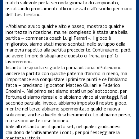
match valevole per la seconda giornata di campionato,
Dalla società
riscattando prontamente il ko incassato all’esordio per mano
dell’Itas Trentino.
News Locali
«Abbiamo avuto qualche alto e basso, mostrato qualche
incertezza in ricezione, ma nel complesso è stata una bella
partita – commenta coach Luigi Ferrari -. Il gioco è
Nuovo
migliorato, siamo stati meno scontati nello sviluppo della
portale web
manovra rispetto alla partita precedente. Continuiamo, però,
ad avere timore di sbagliare e questo ci frena un po'. Ci
lavoreremo».
Serie C
Intanto la squadra si gode la prima vittoria. «Potevamo
maschile
vincere la partita con qualche patema d’animo in meno, ma
l’importante era conquistare i primi tre punti e ce l’abbiamo
Serie D
fatta – precisano i giocatori Matteo Giuliani e Federico
femminile
Gnosini -. Nel primo set siamo stati un po’ sottotono, per
fortuna ci siamo ripresi e lo abbiamo vinto ai vantaggi. Nel
secondo parziale, invece, abbiamo imposto il nostro gioco,
Serie D
mentre nel terzo abbiamo sperimentato qualche nuova
maschile
soluzione, anche a livello di schieramento. Lo abbiamo perso,
ma si sono viste cose buone».
Settore
Vale altrettanto per il quarto set, nel quale i giudicariesi
giovanile
chiudono definitivamente i conti, per poi festeggiare la
meritata vittoria.