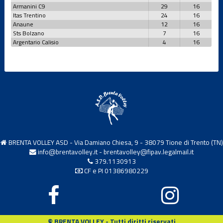
Armanini C9
29
16
Itas Trentino
24
16
Anaune
12
16
Under 15 M
Sts Bolzano
7
16
Argentario Calisio
4
16
Under 16 F
Under 16 F
CSI
Under 17 M
BRENTA VOLLEY ASD - Via Damiano Chiesa, 9 - 38079 Tione di Trento (TN)
info@brentavolley.it
-
brentavolley@fipav.legalmail.it
Under 18 F
379.1130913
CF e PI 01386980229
Under 19 M
© BRENTA VOLLEY - Tutti diritti riservati