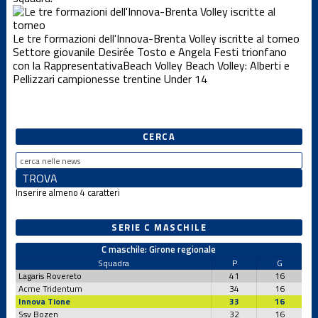
Under 12 F
Le tre formazioni dell'Innova-Brenta Volley iscritte al torneo
Settore giovanile
Desirée Tosto e Angela Festi trionfano
con la Rappresentativa
Beach Volley
Beach Volley: Alberti e
Under 12
Femminile
Pellizzari campionesse trentine Under 14
Under 12 M
CERCA
Under 13 F
Inserire almeno 4 caratteri
Under 13 M
SERIE C MASCHILE
C maschile: Girone regionale
Under 14 F
Squadra
P
G
Lagaris Rovereto
41
16
Acme Tridentum
34
16
Innova Tione
33
16
Under 14 M
Ssv Bozen
32
16