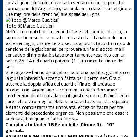
così ai quarti di finale, dove se la vedranno con la quotata
Dalla società
formazione dell’Argentario, seconda nella classifica del girone
C (e migliore delle trentine) alle spalle dell’Egna.
News Locali
(foto @Marco Gualtieri)
Nell’ultimo match della seconda fase del torneo, intanto, la
squadra tionese ha superato in trasferta il fanalino di coda
Nuovo
Valle dei Laghi, che nel terzo set ha approfittato di un calo di
portale web
tensione delle giudicariesi per provare a rifarsi sotto, ma il
tentativo di rimonta è stato prontamente respinto con un
secco 25-14 nel quarto parziale (1-3 il computo finale dei
Serie C
set).
maschile
«Le ragazze hanno disputato una buona partita, giocata con
la giusta intensità, eccezion fatta per il terzo set. Ora ci
Serie D
attende la doppia sfida dei quarti di finale, di andata e
femminile
ritorno, con l’Argentario – commenta coach Borromeo -.
Cercheremo di affrontarla con il giusto spirito e l’obiettivo di
fare del nostro meglio. Nella scorsa estate, questa squadra
Serie D
è stata completamente rinnovata, eccezion fatta per tre
maschile
elementi del precedente organico. Non possiamo che essere
soddisfatti di quanto fatto finora».
Settore
Campionato Under 18 Femminile (Girone D) – 10ª
giovanile
giornata
Volley Valle dei Laghi – La Cassa Rurale 1-3 (20-25, 12-