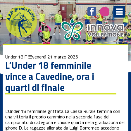
Elenco
degli
argomenti
delle
notizie:
1ª Divisione
femminile
1ª Divisione
Under 18 F
venerdì 21 marzo 2025
Maschile
L’Under 18 femminile
vince a Cavedine, ora i
3ª Divisione
femminile
quarti di finale
Beach Volley
L’Under 18 femminile griffata La Cassa Rurale termina con
Brenta
una vittoria il proprio cammino nella seconda fase del
Kamp
campionato di categoria e chiude quarta nella graduatoria del
girone D. Le ragazze allenate da Luigi Borromeo accedono