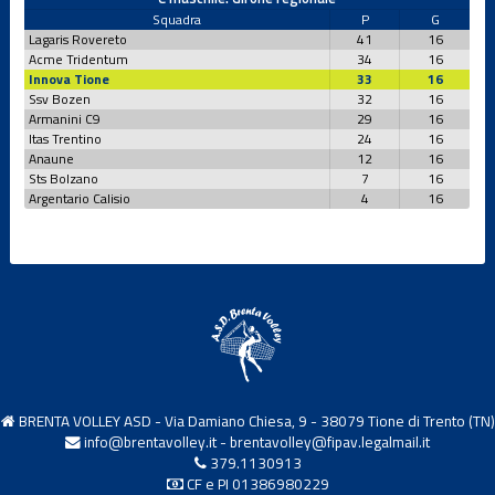
Squadra
P
G
Lagaris Rovereto
41
16
Acme Tridentum
34
16
Under 15 M
Innova Tione
33
16
Ssv Bozen
32
16
Armanini C9
29
16
Under 16 F
Itas Trentino
24
16
Anaune
12
16
Sts Bolzano
7
16
Argentario Calisio
4
16
Under 16 F
CSI
Under 17 M
Under 18 F
BRENTA VOLLEY ASD - Via Damiano Chiesa, 9 - 38079 Tione di Trento (TN)
Under 19 M
info@brentavolley.it
-
brentavolley@fipav.legalmail.it
379.1130913
CF e PI 01386980229