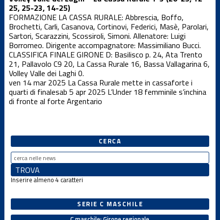
25, 25-23, 14-25)
Under 12 F
FORMAZIONE LA CASSA RURALE: Abbrescia, Boffo,
Brochetti, Carli, Casanova, Cortinovi, Federici, Masè, Parolari,
Sartori, Scarazzini, Scossiroli, Simoni. Allenatore: Luigi
Borromeo. Dirigente accompagnatore: Massimiliano Bucci.
Under 12
Femminile
CLASSIFICA FINALE GIRONE D: Basilisco p. 24, Ata Trento
21, Pallavolo C9 20, La Cassa Rurale 16, Bassa Vallagarina 6,
Volley Valle dei Laghi 0.
ven 14 mar 2025
La Cassa Rurale mette in cassaforte i
Under 12 M
quarti di finale
sab 5 apr 2025
L’Under 18 femminile s’inchina
di fronte al forte Argentario
Under 13 F
CERCA
Under 13 M
Inserire almeno 4 caratteri
Under 14 F
SERIE C MASCHILE
Under 14 M
C maschile: Girone regionale