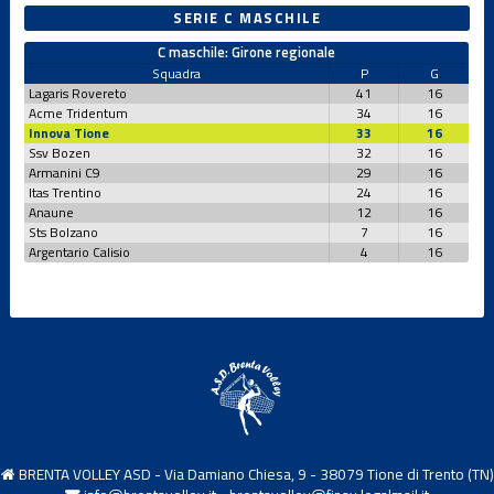
SERIE C MASCHILE
Under 12 F
C maschile: Girone regionale
Squadra
P
G
Lagaris Rovereto
41
16
Under 12
Acme Tridentum
34
16
Femminile
Innova Tione
33
16
Ssv Bozen
32
16
Armanini C9
29
16
Under 12 M
Itas Trentino
24
16
Anaune
12
16
Sts Bolzano
7
16
Argentario Calisio
4
16
Under 13 F
Under 13 M
Under 14 F
BRENTA VOLLEY ASD - Via Damiano Chiesa, 9 - 38079 Tione di Trento (TN)
Under 14 M