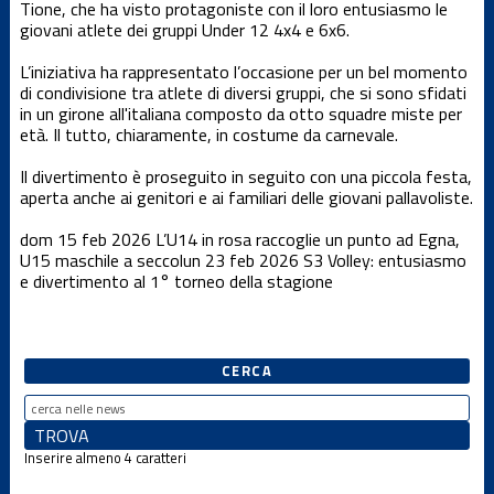
Tione, che ha visto protagoniste con il loro entusiasmo le
Dalla società
giovani atlete dei gruppi Under 12 4x4 e 6x6.
L’iniziativa ha rappresentato l’occasione per un bel momento
News Locali
di condivisione tra atlete di diversi gruppi, che si sono sfidati
in un girone all'italiana composto da otto squadre miste per
età. Il tutto, chiaramente, in costume da carnevale.
Nuovo
portale web
Il divertimento è proseguito in seguito con una piccola festa,
aperta anche ai genitori e ai familiari delle giovani pallavoliste.
Serie C
dom 15 feb 2026
L’U14 in rosa raccoglie un punto ad Egna,
maschile
U15 maschile a secco
lun 23 feb 2026
S3 Volley: entusiasmo
e divertimento al 1° torneo della stagione
Serie D
femminile
CERCA
Serie D
maschile
Settore
Inserire almeno 4 caratteri
giovanile