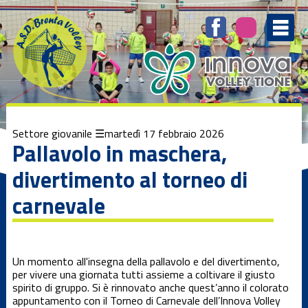
Elenco
degli
argomenti
delle
notizie:
1ª Divisione
femminile
1ª Divisione
Settore giovanile
martedì 17 febbraio 2026
Maschile
Pallavolo in maschera,
divertimento al torneo di
3ª Divisione
femminile
carnevale
Beach Volley
Un momento all'insegna della pallavolo e del divertimento,
Brenta
per vivere una giornata tutti assieme a coltivare il giusto
Kamp
spirito di gruppo. Si è rinnovato anche quest’anno il colorato
appuntamento con il Torneo di Carnevale dell’Innova Volley