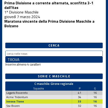
Varie
Prima Divisione a corrente alternata, sconfitta 3-1
dall’Itas
1ª Divisione Maschile
giovedì 7 marzo 2024
Maratona vincente della Prima Divisione Maschile a
Bolzano
CERCA
Inserire almeno 4 caratteri
SERIE C MASCHILE
C maschile: Girone regionale
Squadra
P
G
Lagaris Rovereto
41
16
Acme Tridentum
34
16
Innova Tione
33
16
Ssv Bozen
32
16