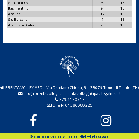
Armanini C9
29
16
Itas Trentino
24
16
Anaune
12
16
Sts Bolzano
7
16
Argentario Calisio
4
16
BRENTA VOLLEY ASD - Via Damiano Chiesa, 9 - 38079 Tione di Trento (TN)
info@brentavolley.it
-
brentavolley@fipav.legalmail.it
379.1130913
CF e PI 01386980229
© BRENTA VOLLEY - Tutti diritti riservati