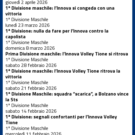
giovedì 2 aprile 2026
Dalla società
1ª Divisione maschile: l’Innova si congeda con una
vittoria
1ª Divisione Maschile
News Locali
lunedì 23 marzo 2026
1ª Divisione: nulla da fare per l’Innova contro la
capolista
Nuovo
1ª Divisione Maschile
portale web
domenica 8 marzo 2026
Prima Divisione maschile: l’Innova Volley Tione si ritrova
1ª Divisione Maschile
Serie C
sabato 28 febbraio 2026
maschile
1ª Divisione maschile: l’Innova Volley Tione ritrova la
vittoria
Serie D
1ª Divisione Maschile
femminile
sabato 21 febbraio 2026
1ª Divisione Maschile: squadra “scarica”, a Bolzano vince
la Sts
Serie D
1ª Divisione Maschile
maschile
sabato 14 febbraio 2026
1ª Divisione: segnali confortanti per l’Innova Volley
Tione
Settore
giovanile
1ª Divisione Maschile
mercoledì 11 febbraio 2026