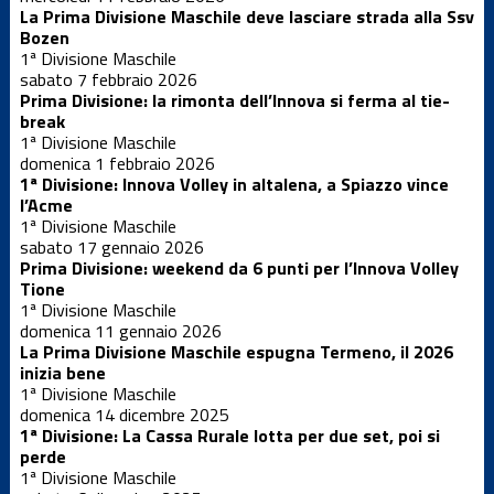
La Prima Divisione Maschile deve lasciare strada alla Ssv
Bozen
Under 12 F
1ª Divisione Maschile
sabato 7 febbraio 2026
Prima Divisione: la rimonta dell’Innova si ferma al tie-
Under 12
Femminile
break
1ª Divisione Maschile
domenica 1 febbraio 2026
1ª Divisione: Innova Volley in altalena, a Spiazzo vince
Under 12 M
l’Acme
1ª Divisione Maschile
sabato 17 gennaio 2026
Under 13 F
Prima Divisione: weekend da 6 punti per l’Innova Volley
Tione
1ª Divisione Maschile
domenica 11 gennaio 2026
Under 13 M
La Prima Divisione Maschile espugna Termeno, il 2026
inizia bene
1ª Divisione Maschile
Under 14 F
domenica 14 dicembre 2025
1ª Divisione: La Cassa Rurale lotta per due set, poi si
perde
1ª Divisione Maschile
Under 14 M