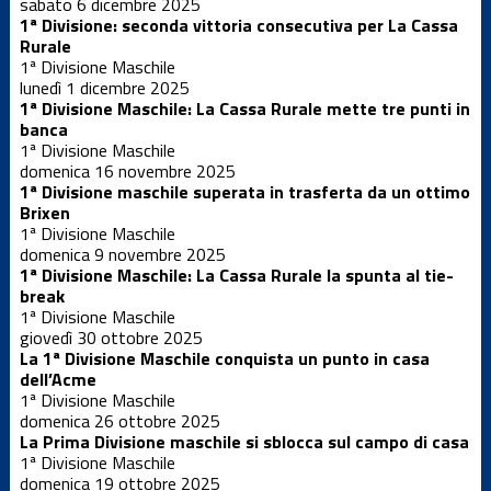
sabato 6 dicembre 2025
1ª Divisione: seconda vittoria consecutiva per La Cassa
Rurale
Under 15 M
1ª Divisione Maschile
lunedì 1 dicembre 2025
1ª Divisione Maschile: La Cassa Rurale mette tre punti in
banca
Under 16 F
1ª Divisione Maschile
domenica 16 novembre 2025
1ª Divisione maschile superata in trasferta da un ottimo
Under 16 F
Brixen
CSI
1ª Divisione Maschile
domenica 9 novembre 2025
1ª Divisione Maschile: La Cassa Rurale la spunta al tie-
Under 17 M
break
1ª Divisione Maschile
giovedì 30 ottobre 2025
Under 18 F
La 1ª Divisione Maschile conquista un punto in casa
dell’Acme
1ª Divisione Maschile
domenica 26 ottobre 2025
Under 19 M
La Prima Divisione maschile si sblocca sul campo di casa
1ª Divisione Maschile
domenica 19 ottobre 2025