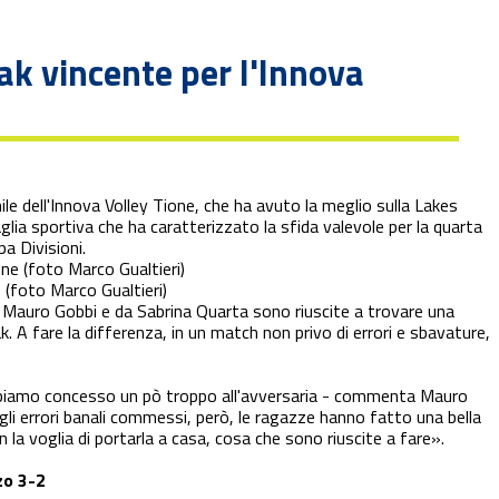
eak vincente per l'Innova
le dell'Innova Volley Tione, che ha avuto la meglio sulla Lakes
lia sportiva che ha caratterizzato la sfida valevole per la quarta
pa Divisioni.
e (foto Marco Gualtieri)
a Mauro Gobbi e da Sabrina Quarta sono riuscite a trovare una
k. A fare la differenza, in un match non privo di errori e sbavature,
bbiamo concesso un pò troppo all'avversaria - commenta Mauro
i gli errori banali commessi, però, le ragazze hanno fatto una bella
 la voglia di portarla a casa, cosa che sono riuscite a fare».
zo 3-2