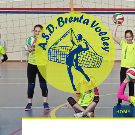
degli
argomenti
delle
notizie:
1ª Divisione
femminile
1ª Divisione
Maschile
3ª Divisione
femminile
Beach Volley
Brenta
HOME
Kamp
Dalla società