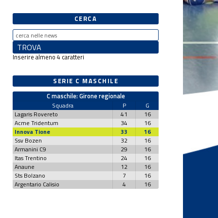
CERCA
Inserire almeno 4 caratteri
SERIE C MASCHILE
C maschile: Girone regionale
Squadra
P
G
Lagaris Rovereto
41
16
Acme Tridentum
34
16
Innova Tione
33
16
Ssv Bozen
32
16
Armanini C9
29
16
Itas Trentino
24
16
Anaune
12
16
Sts Bolzano
7
16
Argentario Calisio
4
16