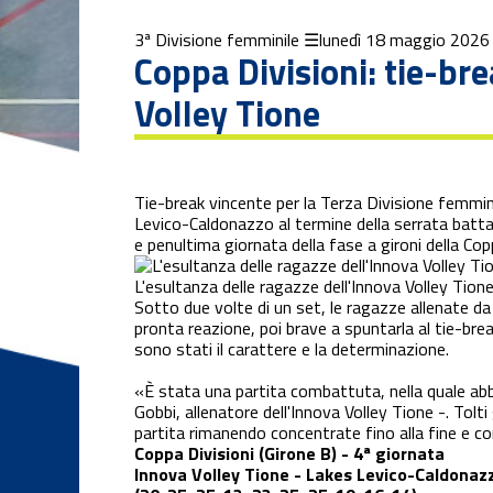
3ª Divisione femminile
lunedì 18 maggio 2026
Coppa Divisioni: tie-br
News Locali
Volley Tione
Nuovo
portale web
Tie-break vincente per la Terza Divisione femmini
Serie C
Levico-Caldonazzo al termine della serrata battag
maschile
e penultima giornata della fase a gironi della Cop
Serie D
L'esultanza delle ragazze dell'Innova Volley Tion
femminile
Sotto due volte di un set, le ragazze allenate d
pronta reazione, poi brave a spuntarla al tie-brea
sono stati il carattere e la determinazione.
Serie D
maschile
«È stata una partita combattuta, nella quale a
Gobbi, allenatore dell'Innova Volley Tione -. Tolt
Settore
partita rimanendo concentrate fino alla fine e con
giovanile
Coppa Divisioni (Girone B) - 4ª giornata
Innova Volley Tione - Lakes Levico-Caldonaz