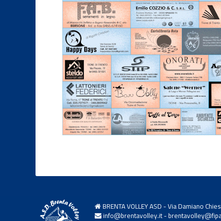
BRENTA VOLLEY ASD - Via Damiano Chiesa,
info@brentavolley.it
-
brentavolley@fipav