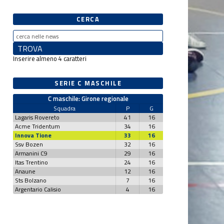
CERCA
Inserire almeno 4 caratteri
SERIE C MASCHILE
C maschile: Girone regionale
Squadra
P
G
Lagaris Rovereto
41
16
Acme Tridentum
34
16
Innova Tione
33
16
Ssv Bozen
32
16
Armanini C9
29
16
Itas Trentino
24
16
Anaune
12
16
Sts Bolzano
7
16
Argentario Calisio
4
16