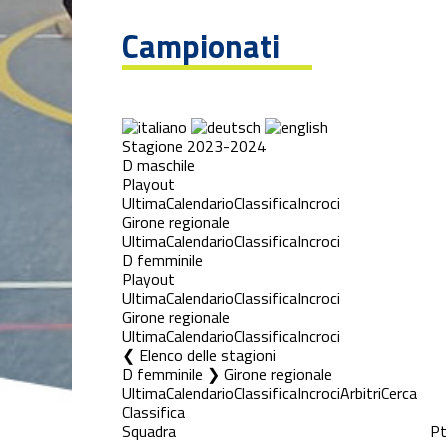
Campionati
Stagione 2023-2024
D maschile
Playout
Ultima
Calendario
Classifica
Incroci
Girone regionale
Ultima
Calendario
Classifica
Incroci
D femminile
Playout
Ultima
Calendario
Classifica
Incroci
Girone regionale
Ultima
Calendario
Classifica
Incroci
Elenco delle stagioni
D femminile ❯ Girone regionale
Ultima
Calendario
Classifica
Incroci
Arbitri
Cerca
Classifica
Squadra
Pt