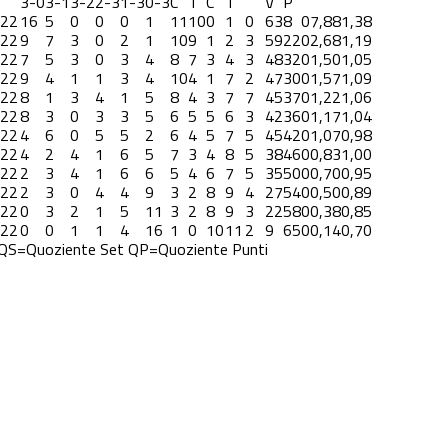
3-0
3-1
3-2
2-3
1-3
0-3
C
T
C
T
V
P
22
16
5
0
0
0
1
11
10
0
1
0
63
8
0
7,88
1,38
22
9
7
3
0
2
1
10
9
1
2
3
59
22
0
2,68
1,19
22
7
5
3
0
3
4
8
7
3
4
3
48
32
0
1,50
1,05
22
9
4
1
1
3
4
10
4
1
7
2
47
30
0
1,57
1,09
22
8
1
3
4
1
5
8
4
3
7
7
45
37
0
1,22
1,06
22
8
3
0
3
3
5
6
5
5
6
3
42
36
0
1,17
1,04
22
4
6
0
5
5
2
6
4
5
7
5
45
42
0
1,07
0,98
22
4
2
4
1
6
5
7
3
4
8
5
38
46
0
0,83
1,00
22
2
3
4
1
6
6
5
4
6
7
5
35
50
0
0,70
0,95
22
2
3
0
4
4
9
3
2
8
9
4
27
54
0
0,50
0,89
22
0
3
2
1
5
11
3
2
8
9
3
22
58
0
0,38
0,85
22
0
0
1
1
4
16
1
0
10
11
2
9
65
0
0,14
0,70
QS=Quoziente Set
QP=Quoziente Punti