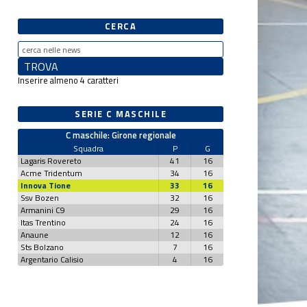
CERCA
Inserire almeno 4 caratteri
SERIE C MASCHILE
C maschile: Girone regionale
Squadra
P
G
Lagaris Rovereto
41
16
Acme Tridentum
34
16
Innova Tione
33
16
Ssv Bozen
32
16
Armanini C9
29
16
Itas Trentino
24
16
Anaune
12
16
Sts Bolzano
7
16
Argentario Calisio
4
16