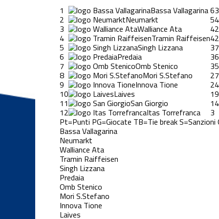
1
Bassa Vallagarina
63
2
Neumarkt
54
3
Walliance Ata
42
4
Tramin Raiffeisen
42
5
Singh Lizzana
37
6
Predaia
36
7
Omb Stenico
35
8
Mori S.Stefano
27
9
Innova Tione
24
10
Laives
19
11
San Giorgio
14
12
Itas Torrefranca
3
Pt=Punti
PG=Giocate
TB=Tie break
S=Sanzioni
Bassa Vallagarina
Neumarkt
Walliance Ata
Tramin Raiffeisen
Singh Lizzana
Predaia
Omb Stenico
Mori S.Stefano
Innova Tione
Laives