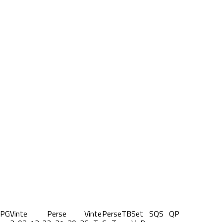
PG
Vinte
Perse
Vinte
Perse
TB
Set
S
QS
QP