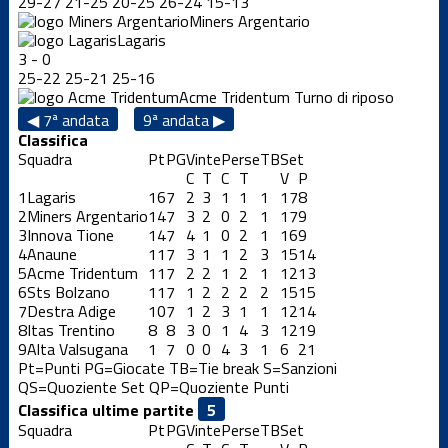
29
-
27
21
-
25
20
-
25
26
-
24
15
-
13
Miners Argentario
Lagaris
3
-
0
25
-
22
25
-
21
25
-
16
Acme Tridentum
Turno di riposo
◀ 7ª andata
9ª andata ▶
Classifica
Squadra
Pt
PG
Vinte
Perse
TB
Set
C
T
C
T
V
P
1
Lagaris
16
7
2
3
1
1
1
17
8
2
Miners Argentario
14
7
3
2
0
2
1
17
9
3
Innova Tione
14
7
4
1
0
2
1
16
9
4
Anaune
11
7
3
1
1
2
3
15
14
5
Acme Tridentum
11
7
2
2
1
2
1
12
13
6
Sts Bolzano
11
7
1
2
2
2
2
15
15
7
Destra Adige
10
7
1
2
3
1
1
12
14
8
Itas Trentino
8
8
3
0
1
4
3
12
19
9
Alta Valsugana
1
7
0
0
4
3
1
6
21
Pt=Punti
PG=Giocate
TB=Tie break
S=Sanzioni
QS=Quoziente Set
QP=Quoziente Punti
Classifica ultime partite
Squadra
Pt
PG
Vinte
Perse
TB
Set