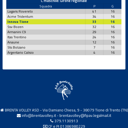
C maschile: Girone regionale
Squadra
P
G
Lagaris Rovereto
41
16
Acme Tridentum
34
16
Innova Tione
33
16
Ssv Bozen
32
16
Armanini C9
29
16
Itas Trentino
24
16
Anaune
12
16
Sts Bolzano
7
16
Argentario Calisio
4
16
BRENTA VOLLEY ASD - Via Damiano Chiesa, 9 - 38079 Tione di Trento (TN)
info@brentavolley.it
-
brentavolley@fipav.legalmail.it
379.1130913
CF e PI 01386980229