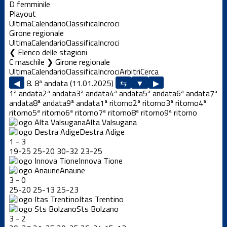
D femminile
Playout
Ultima
Calendario
Classifica
Incroci
Girone regionale
Ultima
Calendario
Classifica
Incroci
Elenco delle stagioni
C maschile ❯ Girone regionale
Ultima
Calendario
Classifica
Incroci
Arbitri
Cerca
◀
8. 8ª andata (11.01.2025)
▶
1ª andata
2ª andata
3ª andata
4ª andata
5ª andata
6ª andata
7ª
andata
8ª andata
9ª andata
1ª ritorno
2ª ritorno
3ª ritorno
4ª
ritorno
5ª ritorno
6ª ritorno
7ª ritorno
8ª ritorno
9ª ritorno
Alta Valsugana
Destra Adige
1
-
3
19
-
25
25
-
20
30
-
32
23
-
25
Innova Tione
Anaune
3
-
0
25
-
20
25
-
13
25
-
23
Itas Trentino
Sts Bolzano
3
-
2