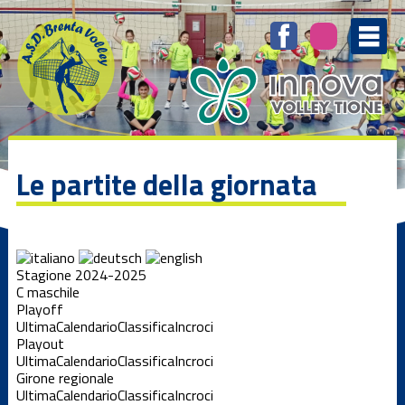
Le partite della giornata
Stagione 2024-2025
C maschile
Playoff
Ultima
Calendario
Classifica
Incroci
Playout
Ultima
Calendario
Classifica
Incroci
Girone regionale
Ultima
Calendario
Classifica
Incroci