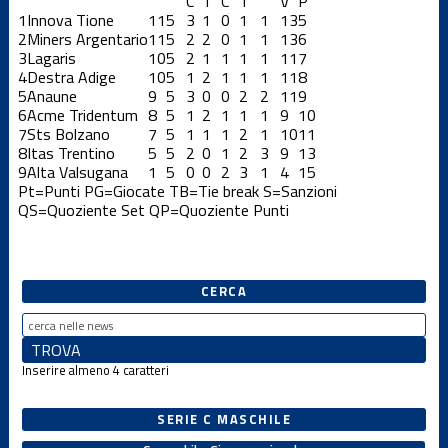
C
T
C
T
V
P
1
Innova Tione
11
5
3
1
0
1
1
13
5
2
Miners Argentario
11
5
2
2
0
1
1
13
6
3
Lagaris
10
5
2
1
1
1
1
11
7
4
Destra Adige
10
5
1
2
1
1
1
11
8
5
Anaune
9
5
3
0
0
2
2
11
9
6
Acme Tridentum
8
5
1
2
1
1
1
9
10
7
Sts Bolzano
7
5
1
1
1
2
1
10
11
8
Itas Trentino
5
5
2
0
1
2
3
9
13
9
Alta Valsugana
1
5
0
0
2
3
1
4
15
Pt=Punti
PG=Giocate
TB=Tie break
S=Sanzioni
QS=Quoziente Set
QP=Quoziente Punti
CERCA
Inserire almeno 4 caratteri
SERIE C MASCHILE