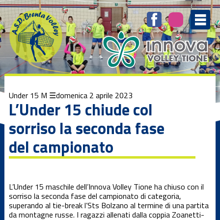
Elenco
degli
argomenti
delle
notizie:
1ª Divisione
femminile
1ª Divisione
Under 15 M
domenica 2 aprile 2023
Maschile
L’Under 15 chiude col
sorriso la seconda fase
3ª Divisione
femminile
del campionato
Beach Volley
L’Under 15 maschile dell’Innova Volley Tione ha chiuso con il
Brenta
sorriso la seconda fase del campionato di categoria,
Kamp
superando al tie-break l’Sts Bolzano al termine di una partita
da montagne russe. I ragazzi allenati dalla coppia Zoanetti-