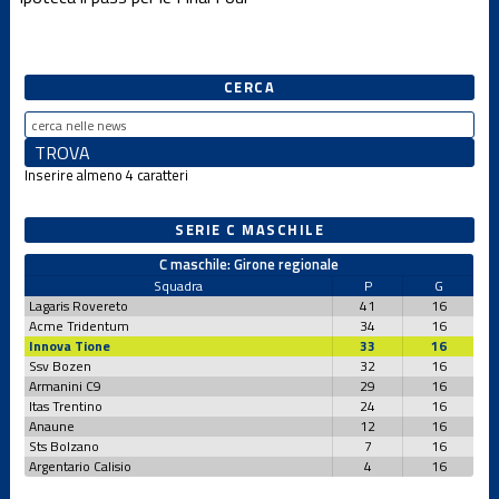
Under 12 F
CERCA
Under 12
Femminile
Inserire almeno 4 caratteri
Under 12 M
SERIE C MASCHILE
Under 13 F
C maschile: Girone regionale
Squadra
P
G
Lagaris Rovereto
41
16
Acme Tridentum
34
16
Under 13 M
Innova Tione
33
16
Ssv Bozen
32
16
Armanini C9
29
16
Itas Trentino
24
16
Under 14 F
Anaune
12
16
Sts Bolzano
7
16
Argentario Calisio
4
16
Under 14 M