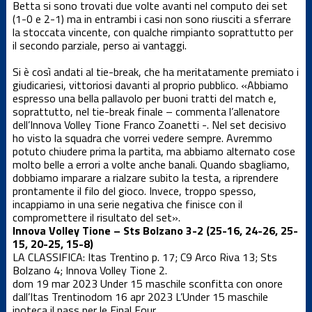
Betta si sono trovati due volte avanti nel computo dei set
Dalla società
(1-0 e 2-1) ma in entrambi i casi non sono riusciti a sferrare
la stoccata vincente, con qualche rimpianto soprattutto per
il secondo parziale, perso ai vantaggi.
News Locali
Si è così andati al tie-break, che ha meritatamente premiato i
giudicariesi, vittoriosi davanti al proprio pubblico. «Abbiamo
Nuovo
espresso una bella pallavolo per buoni tratti del match e,
portale web
soprattutto, nel tie-break finale – commenta l’allenatore
dell’Innova Volley Tione Franco Zoanetti -. Nel set decisivo
ho visto la squadra che vorrei vedere sempre. Avremmo
Serie C
potuto chiudere prima la partita, ma abbiamo alternato cose
maschile
molto belle a errori a volte anche banali. Quando sbagliamo,
dobbiamo imparare a rialzare subito la testa, a riprendere
Serie D
prontamente il filo del gioco. Invece, troppo spesso,
femminile
incappiamo in una serie negativa che finisce con il
compromettere il risultato del set».
Innova Volley Tione – Sts Bolzano 3-2 (25-16, 24-26, 25-
Serie D
15, 20-25, 15-8)
maschile
LA CLASSIFICA: Itas Trentino p. 17; C9 Arco Riva 13; Sts
Bolzano 4; Innova Volley Tione 2.
Settore
dom 19 mar 2023
Under 15 maschile sconfitta con onore
giovanile
dall’Itas Trentino
dom 16 apr 2023
L’Under 15 maschile
ipoteca il pass per le Final Four